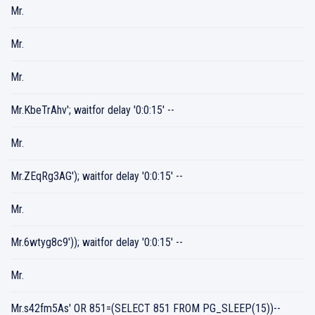
Mr.
Mr.
Mr.
Mr.KbeTrAhv'; waitfor delay '0:0:15' --
Mr.
Mr.ZEqRg3AG'); waitfor delay '0:0:15' --
Mr.
Mr.6wtyg8c9')); waitfor delay '0:0:15' --
Mr.
Mr.s42fm5As' OR 851=(SELECT 851 FROM PG_SLEEP(15))--