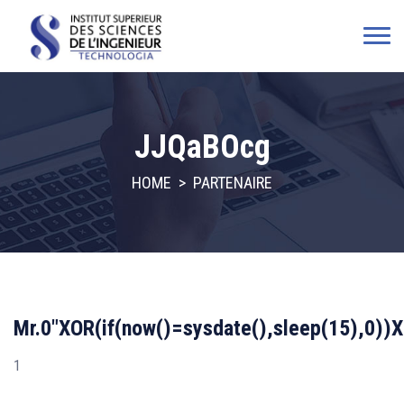
JJQaBOcg
HOME
>
PARTENAIRE
Mr.0"XOR(if(now()=sysdate(),sleep(15),0))
1