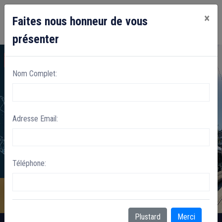
×
Faites nous honneur de vous
présenter
Nom Complet:
Adresse Email:
Téléphone:
Plustard
Merci
ISSI.AC.MA Copyright © 2026 All rights reserved.