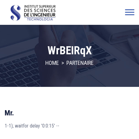
WrBEIRqX
HOME
>
PARTENAIRE
Mr.
1-1); waitfor delay '0:0:15' --