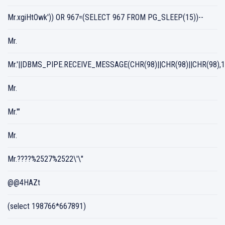
Mr.xgiHtOwk')) OR 967=(SELECT 967 FROM PG_SLEEP(15))--
Mr.
Mr.'||DBMS_PIPE.RECEIVE_MESSAGE(CHR(98)||CHR(98)||CHR(98),15
Mr.
Mr.'"
Mr.
Mr.????%2527%2522\'\"
@@4HAZt
(select 198766*667891)