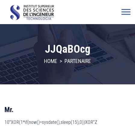
JJQaBOcg
HOME
>
PARTENAIRE
Mr.
10"XOR(1*if(now()=sysdate(),sleep(15),0))XOR"Z