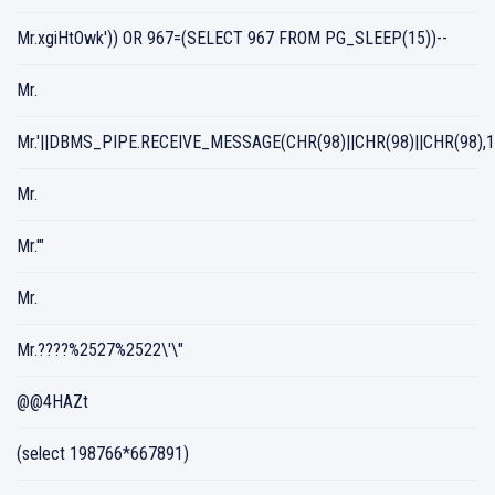
Mr.xgiHtOwk')) OR 967=(SELECT 967 FROM PG_SLEEP(15))--
Mr.
Mr.'||DBMS_PIPE.RECEIVE_MESSAGE(CHR(98)||CHR(98)||CHR(98),15
Mr.
Mr.'"
Mr.
Mr.????%2527%2522\'\"
@@4HAZt
(select 198766*667891)