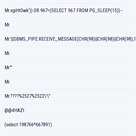
Mr.xgiHtOwk')) OR 967=(SELECT 967 FROM PG_SLEEP(15))--
Mr.
Mr.'||DBMS_PIPE.RECEIVE_MESSAGE(CHR(98)||CHR(98)||CHR(98),15
Mr.
Mr.'"
Mr.
Mr.????%2527%2522\'\"
@@4HAZt
(select 198766*667891)